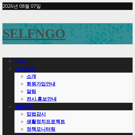
Skip
2026년 08월 07일
to
content
SELFNGO
Primary
Home
Menu
소개.알림
소개
회원가입안내
알림
전시.홍보안내
생활정치
입법감시
생활정치프로젝트
정책모니터링