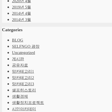
2020년 4월
보존 기간 : 3개월
⑥이용계약의 성립 시기는 "회사"가 
2019년 5월
둘째, 개별적으로 회원의 동의를 받은
⑦"회사"는 "회원"에 대해 회사정책에
2014년 4월
⑧"회사"는 "회원"에 대하여 "영화
5. 개인정보의 공유 및 제공
있습니다.
2014년 3월
회사는 회원의 개인정보를 수집 시 고
아래의 경우에는 예외로 합니다.
제 6 조 (회원정보의 변경)
Categories
첫째, 회원이 사전에 공개에 동의한 경
둘째, 홈페이지에 게시한 서비스 이용
①"회원"은 개인정보관리화면을 통하여
BLOG
셋째, 서비스를 이용하여 타인에게 정
이디 등은 수정이 불가능합니다.
SELFNGO 광장
근거가 있는 경우
②"회원"은 회원가입신청 시 기재한 
Uncategorized
넷째, 기타 법에 의해 요구된다고 선
다.
예) 관련법에 의하여 자료 제공이 강제
게시판
③제2항의 변경사항을 "회사"에 알리지
공유자료
6. 개인정보의 파기절차 및 방법
제 7 조 (개인정보보호 의무)
망카테고리1
회원의 개인정보는 수집 및 이용목적이
망카테고리2
1.1) 파기절차
"회사"는 "정보통신망법" 등 관계 법
회원이 회원가입 등을 위해 입력한 정보
망카테고리3
"회사"의 개인정보취급방침이 적용됩니
파기됩니다.
샐프히스토리
2.2) 파기방법
제 8 조 ("회원"의 "아이디" 및 "비밀
생활경제
① 종이에 출력된 개인정보는 분쇄기
생활정치프로젝트
② 전자적 파일 형태로 저장된 개인정
①"회원"의 "아이디"와 "비밀번호"에
시민아카데미
②"회사"는 "회원"의 "아이디"가 개