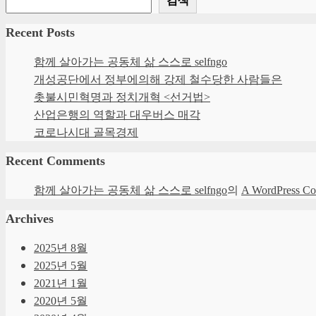
⑤회원이 개정약관의 적용에 동의하지 않
약관을 적용할 수 없는 특별한 사정이
1) 회원제 서비스 이용에 따른 본인확인
Recent Posts
2) 이벤트 정보 및 참여기회 제공, 광
제 4 조 (약관의 해석)
3) 서비스 이용에 대한 통계
함께 살아가는 공동체 삶 스스로 selfngo
①"회사"는 "유료서비스" 및 개별 서
개성공단에서 정부에의해 강제 철수당한 사람들은
3. 개인정보의 보유 및 이용기간
우에는 "유료서비스약관 등"이 우선하
촛불시민혁명과 정치개혁 <선거법>
회원의 동의 하에 수집된 개인정보는 
②이 약관에서 정하지 아니한 사항이나
히 삭제하며 추후 열람이나 이용이 불
산업은행의 역할과 대우버스 매각
단, 회사는 개인정보 도용 등으로 인한
제 5 조 (이용계약 체결)
코로나시대 골목경제
있으며 이후에는 재생할 수 없는 방법
첫째, 상법 등 법령의 규정에 의하여 
①이용계약은 "회원"이 되고자 하는 자
Recent Comments
계약 또는 청약철회 등에 관한 기록
낙함으로써 체결됩니다.
보존 이유 : 전자상거래 등에서의 소
②"회사"는 "가입신청자"의 신청에 대
함께 살아가는 공동체 삶 스스로 selfngo
의
A WordPress C
보존 기간 : 5년
않거나 사후에 이용계약을 해지할 수 
대금결제 및 재화 등의 공급에 관한 기
1.가입신청자가 이 약관에 의하여 이전
Archives
보존 이유 : 전자상거래 등에서의 소
2.실명이 아니거나 타인의 명의를 이
보존 기간 : 5년
3.허위의 정보를 기재하거나, "회사"
2025년 8월
소비자의 불만 또는 분쟁처리에 관한 
4.14세 미만 아동이 법정대리인(부모 
2025년 5월
보존 이유 : 전자상거래 등에서의 소
5.이용자의 귀책사유로 인하여 승인이
보존 기간 : 3년
2021년 1월
③제1항에 따른 신청에 있어 "회사"는
접속 로그, 접속 IP 정보, 서비스 이용
④"회사"는 서비스관련설비의 여유가 
2020년 5월
보존 이유 : 통신비밀보호법
⑤제2항과 제4항에 따라 회원가입신청