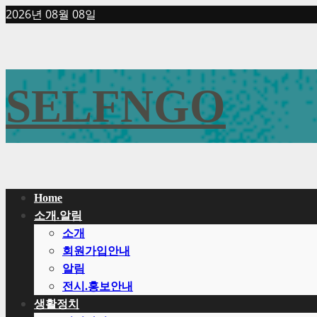
Skip
2026년 08월 08일
to
content
SELFNGO
Primary
Home
Menu
소개.알림
소개
회원가입안내
알림
전시.홍보안내
생활정치