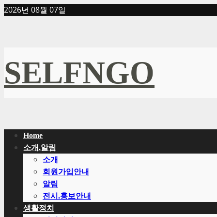
Skip
2026년 08월 07일
to
content
SELFNGO
Primary
Home
Menu
소개.알림
소개
회원가입안내
알림
전시.홍보안내
생활정치