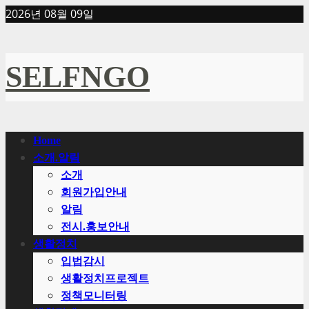
Skip
2026년 08월 09일
to
content
SELFNGO
Primary
Home
Menu
소개.알림
소개
회원가입안내
알림
전시.홍보안내
생활정치
입법감시
생활정치프로젝트
정책모니터링