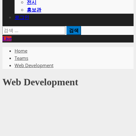
전시
홍보관
로그인
검
색:
Live
Home
Teams
Web Development
Web Development