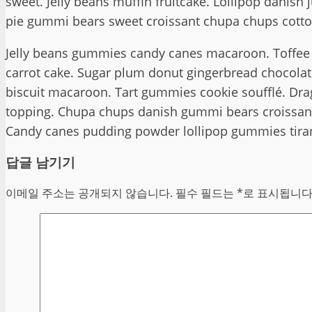
sweet. Jelly beans muffin fruitcake. Lollipop danis
pie gummi bears sweet croissant chupa chups cotto
Jelly beans gummies candy canes macaroon. Toffee j
carrot cake. Sugar plum donut gingerbread chocolate 
biscuit macaroon. Tart gummies cookie soufflé. Drag
topping. Chupa chups danish gummi bears croissant
Candy canes pudding powder lollipop gummies tira
답글 남기기
이메일 주소는 공개되지 않습니다.
필수 필드는
*
로 표시됩니