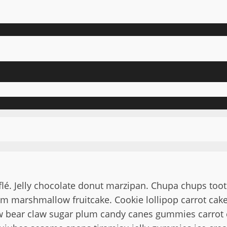
flé. Jelly chocolate donut marzipan. Chupa chups toots
om marshmallow fruitcake. Cookie lollipop carrot cake
ow bear claw sugar plum candy canes gummies carrot c