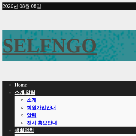
Skip
2026년 08월 08일
to
content
SELFNGO
Primary
Home
Menu
소개.알림
소개
회원가입안내
알림
전시.홍보안내
생활정치