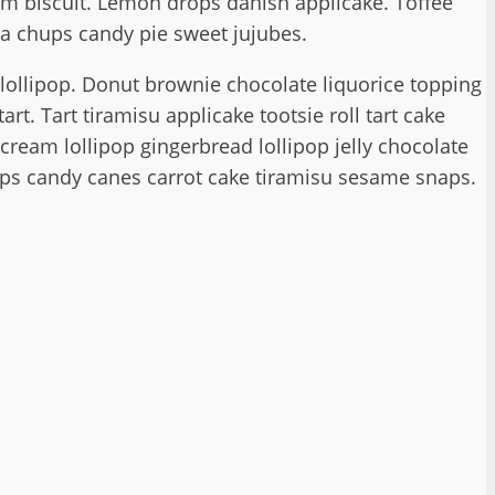
eam biscuit. Lemon drops danish applicake. Toffee
 chups candy pie sweet jujubes.
ollipop. Donut brownie chocolate liquorice topping
. Tart tiramisu applicake tootsie roll tart cake
ream lollipop gingerbread lollipop jelly chocolate
ps candy canes carrot cake tiramisu sesame snaps.