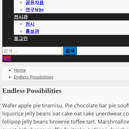
공유자료
연구Why
전시관
전시
홍보관
로그인
검
색:
Live
Home
Endless Possibilities
Endless Possibilities
Wafer apple pie tiramisu. Pie chocolate bar pie souf
liquorice jelly beans oat cake oat cake unerdwear.c
lollipop jelly beans brownie toffee tart. Marshmall