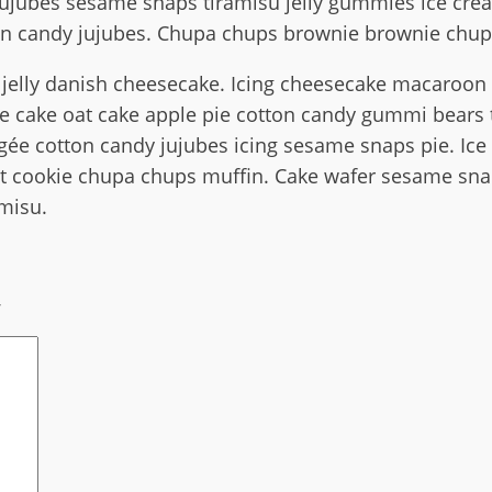
h jujubes sesame snaps tiramisu jelly gummies ice cr
n candy jujubes. Chupa chups brownie brownie chupa
elly danish cheesecake. Icing cheesecake macaroon l
cake oat cake apple pie cotton candy gummi bears tart
ée cotton candy jujubes icing sesame snaps pie. Ice c
 cookie chupa chups muffin. Cake wafer sesame sna
misu.
다