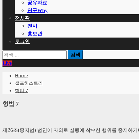
공유자료
연구Why
전시관
전시
홍보관
로그인
검
색:
Live
Home
샐프히스토리
형법 7
형법 7
제26조(중지범)
범인이 자의로 실행에 착수한 행위를 중지하거나