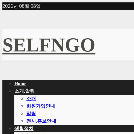
Skip
2026년 08월 08일
to
content
SELFNGO
Primary
Home
Menu
소개.알림
소개
회원가입안내
알림
전시.홍보안내
생활정치