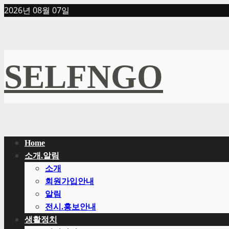
Skip
2026년 08월 07일
to
content
SELFNGO
Primary
Home
Menu
소개.알림
소개
회원가입안내
알림
전시.홍보안내
생활정치